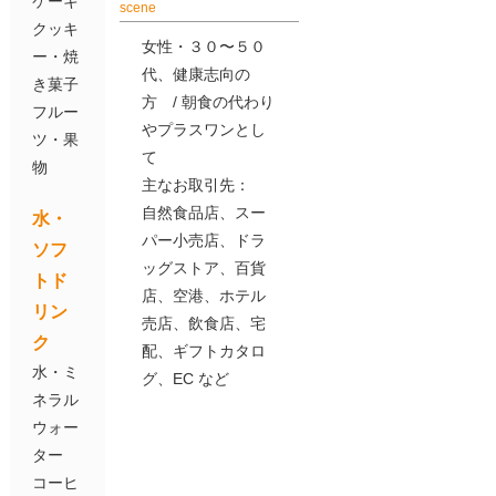
ケーキ
scene
クッキ
女性・３０〜５０
ー・焼
代、健康志向の
き菓子
方 / 朝食の代わり
フルー
やプラスワンとし
ツ・果
て
物
主なお取引先：
自然食品店、スー
水・
パー小売店、ドラ
ソフ
ッグストア、百貨
トド
店、空港、ホテル
リン
売店、飲食店、宅
ク
配、ギフトカタロ
水・ミ
グ、EC など
ネラル
ウォー
ター
コーヒ