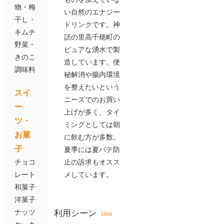
物・梅
い自然のエナジー
干し・
ドリンクです。神
キムチ
話の里高千穂町の
野菜・
ピュアな湧水で製
きのこ
造しています。便
調味料
秘解消や腸内環境
を整えたいという
スイ
ニーズでのお買い
ー
上げが多く、タイ
ツ・
ミングとしては朝
お菓
に飲む方が多数。
子
夏季には夏バテ防
チョコ
止の訴求もオスス
レート
メしています。
和菓子
洋菓子
ナッツ
利用シーン
Use