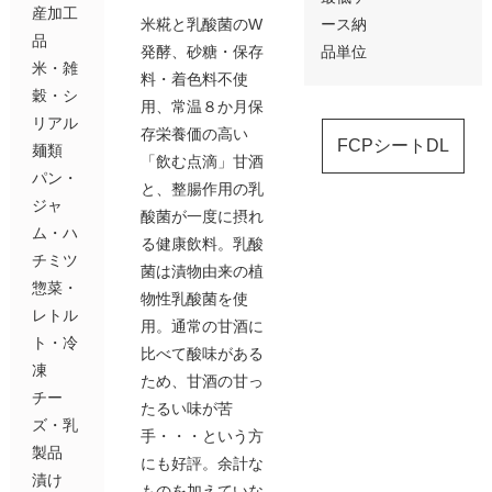
産加工
米糀と乳酸菌のW
ース納
品
発酵、砂糖・保存
品単位
米・雑
料・着色料不使
穀・シ
用、常温８か月保
リアル
存栄養価の高い
FCPシートDL
麺類
「飲む点滴」甘酒
パン・
と、整腸作用の乳
ジャ
酸菌が一度に摂れ
ム・ハ
る健康飲料。乳酸
チミツ
菌は漬物由来の植
惣菜・
物性乳酸菌を使
レトル
用。通常の甘酒に
ト・冷
比べて酸味がある
凍
ため、甘酒の甘っ
チー
たるい味が苦
ズ・乳
手・・・という方
製品
にも好評。余計な
漬け
ものを加えていな