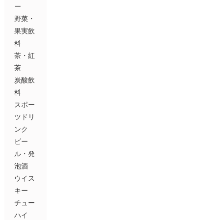
ー
野菜・
果実飲
料
茶・紅
茶
炭酸飲
料
スポー
ツドリ
ンク
ビー
ル・発
泡酒
ウイス
キー
チュー
ハイ