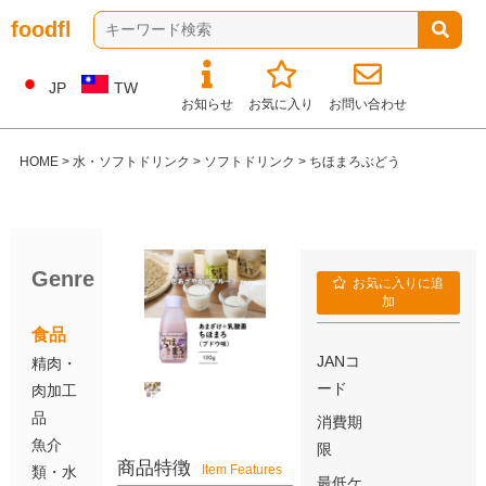
foodfl
JP
TW
お知らせ
お気に入り
お問い合わせ
HOME
>
水・ソフトドリンク
>
ソフトドリンク
>
ちほまろぶどう
Genre
ITEM NAME
お気に入りに追
加
ちほまろぶどう
食品
JANコ
精肉・
ード
肉加工
品
消費期
魚介
限
商品特徴
Item Features
類・水
最低ケ