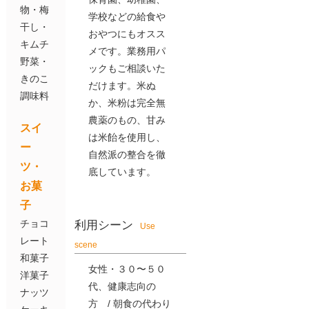
物・梅
学校などの給食や
干し・
おやつにもオスス
キムチ
メです。業務用パ
野菜・
ックもご相談いた
きのこ
だけます。米ぬ
調味料
か、米粉は完全無
農薬のもの、甘み
スイ
は米飴を使用し、
ー
自然派の整合を徹
ツ・
底しています。
お菓
子
チョコ
利用シーン
Use
レート
scene
和菓子
女性・３０〜５０
洋菓子
代、健康志向の
ナッツ
方 / 朝食の代わり