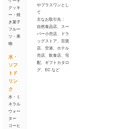
ケーキ
やプラスワンとし
クッキ
て
ー・焼
主なお取引先：
き菓子
自然食品店、スー
フルー
パー小売店、ドラ
ツ・果
ッグストア、百貨
物
店、空港、ホテル
売店、飲食店、宅
水・
配、ギフトカタロ
ソフ
グ、EC など
トド
リン
ク
水・ミ
ネラル
ウォー
ター
コーヒ