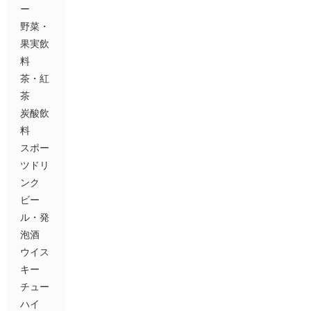
ー
野菜・
果実飲
料
茶・紅
茶
炭酸飲
料
スポー
ツドリ
ンク
ビー
ル・発
泡酒
ウイス
キー
チュー
ハイ