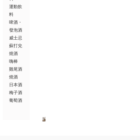
運動飲
料
啤酒・
發泡酒
威士忌
蘇打兌
燒酒
嗨棒
雞尾酒
燒酒
日本酒
梅子酒
葡萄酒