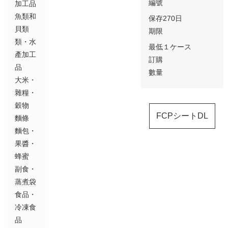
編號
加工品
魚類和
保存
270日
貝類
期限
類・水
最低
１ケース
產加工
訂購
品
數量
大米・
雜糧・
穀物
FCPシートDL
麵條
麵包・
果醬・
蜂蜜
副食・
蒸煮袋
食品・
冷凍食
品