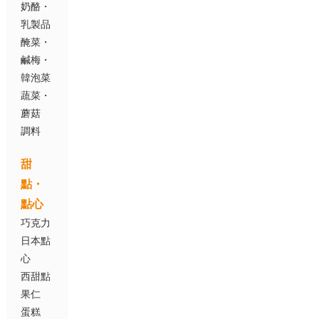
奶酪・
乳製品
醃菜・
鹹梅・
韓泡菜
蔬菜・
蘑菇
調料
甜
點・
點心
巧克力
日本點
心
西甜點
果仁
蛋糕