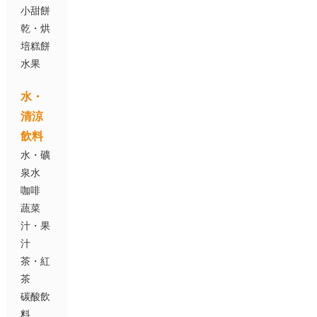
小甜餅
乾・烘
培糕餅
水果
水・
清涼
飲料
水・礦
泉水
咖啡
蔬菜
汁・果
汁
茶・紅
茶
碳酸飲
料