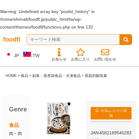
Warning
: Undefined array key "postid_history" in
/home/shimalt/foodfl.jp/public_html/tw/wp-
content/themes/foodfl/functions.php
on line
132
foodfl
JP
TW
お知らせ
お気に入り
お問い合わせ
HOME
>
食品
>
副食・蒸煮袋食品・冷凍食品
>
香菇的飯味素
Genre
ITEM NAME
お気に入りに追
加
香菇的飯味素
食品
JAN
4582189545283
肉・肉