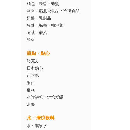
麵包・果醬・蜂蜜
副食・蒸煮袋食品・冷凍食品
奶酪・乳製品
醃菜・鹹梅・韓泡菜
蔬菜・蘑菇
調料
甜點・點心
巧克力
日本點心
西甜點
果仁
蛋糕
小甜餅乾・烘培糕餅
水果
水・清涼飲料
水・礦泉水