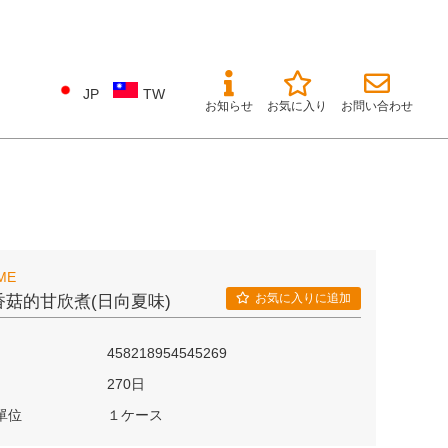
JP
TW
お知らせ
お気に入り
お問い合わせ
ME
お気に入りに追加
香菇的甘欣煮(日向夏味)
458218954545269
270日
單位
１ケース