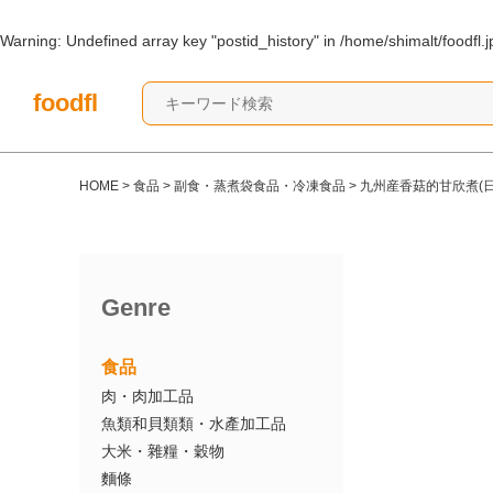
Warning
: Undefined array key "postid_history" in
/home/shimalt/foodfl.
foodfl
HOME
>
食品
>
副食・蒸煮袋食品・冷凍食品
>
九州産香菇的甘欣煮(日
Genre
食品
肉・肉加工品
魚類和貝類類・水產加工品
大米・雜糧・穀物
麵條