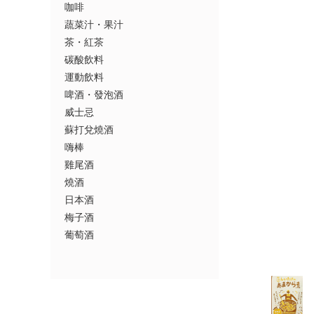
咖啡
蔬菜汁・果汁
茶・紅茶
碳酸飲料
運動飲料
啤酒・發泡酒
威士忌
蘇打兌燒酒
嗨棒
雞尾酒
燒酒
日本酒
梅子酒
葡萄酒